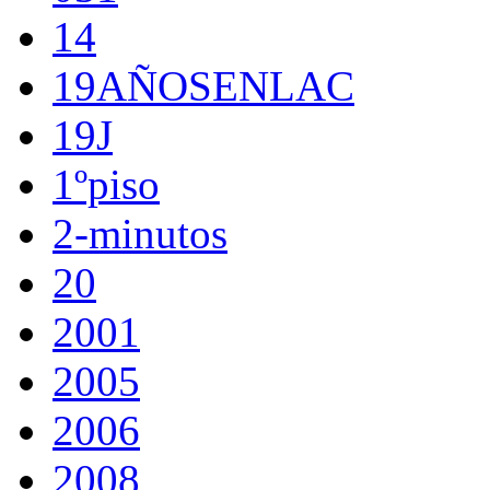
14
19AÑOSENLAC
19J
1ºpiso
2-minutos
20
2001
2005
2006
2008