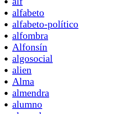
alf
alfabeto
alfabeto-político
alfombra
Alfonsín
algosocial
alien
Alma
almendra
alumno