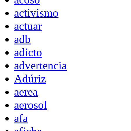
activismo
actuar
adb
adicto
advertencia
Adúriz
aerea
aerosol
afa