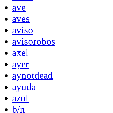
ave
aves
aviso
avisorobos
axel
ayer
aynotdead
ayuda
azul
b/n