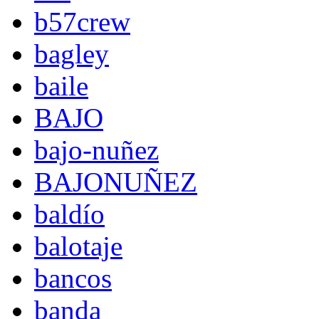
b57crew
bagley
baile
BAJO
bajo-nuñez
BAJONUÑEZ
baldío
balotaje
bancos
banda