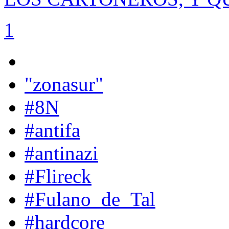
1
"zonasur"
#8N
#antifa
#antinazi
#Flireck
#Fulano_de_Tal
#hardcore