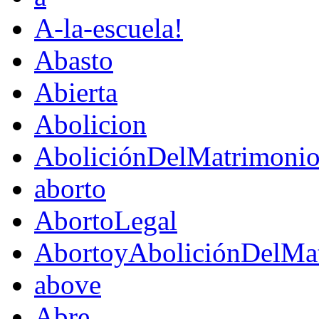
A-la-escuela!
Abasto
Abierta
Abolicion
AboliciónDelMatrimoni
aborto
AbortoLegal
AbortoyAboliciónDelMat
above
Abre