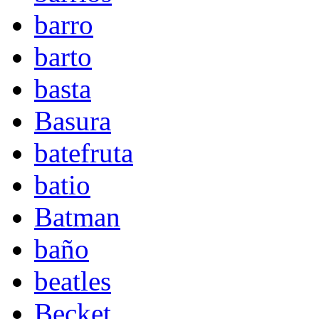
barro
barto
basta
Basura
batefruta
batio
Batman
baño
beatles
Becket