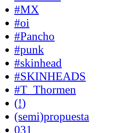
#MX
#oi
#Pancho
#punk
#skinhead
#SKINHEADS
#T_Thormen
(!)
(semi)propuesta
031