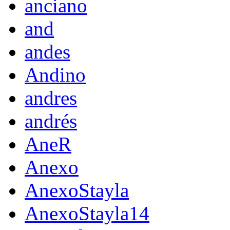
anciano
and
andes
Andino
andres
andrés
AneR
Anexo
AnexoStayla
AnexoStayla14