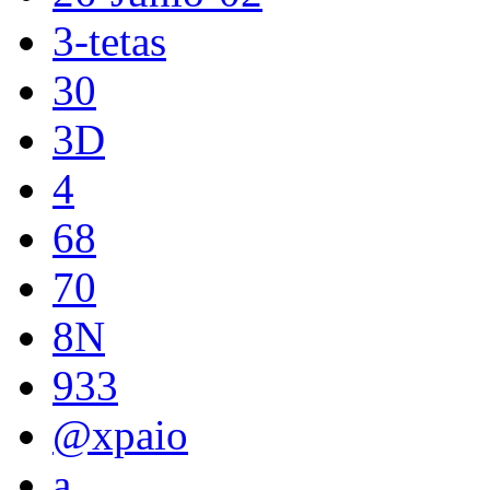
3-tetas
30
3D
4
68
70
8N
933
@xpaio
a