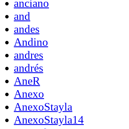
anciano
and
andes
Andino
andres
andrés
AneR
Anexo
AnexoStayla
AnexoStayla14