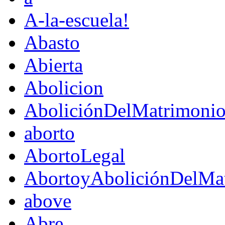
A-la-escuela!
Abasto
Abierta
Abolicion
AboliciónDelMatrimoni
aborto
AbortoLegal
AbortoyAboliciónDelMat
above
Abre