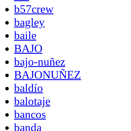
b57crew
bagley
baile
BAJO
bajo-nuñez
BAJONUÑEZ
baldío
balotaje
bancos
banda