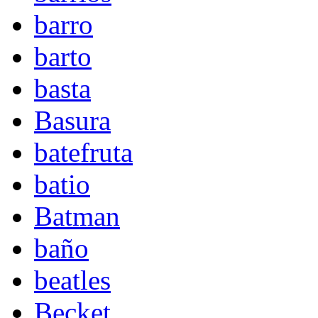
barro
barto
basta
Basura
batefruta
batio
Batman
baño
beatles
Becket