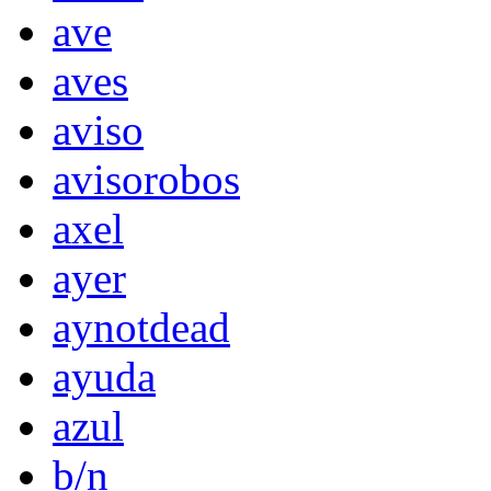
ave
aves
aviso
avisorobos
axel
ayer
aynotdead
ayuda
azul
b/n