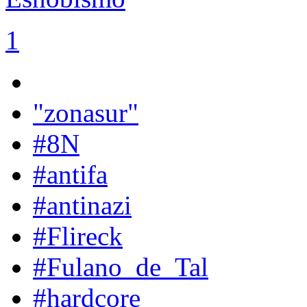
1
"zonasur"
#8N
#antifa
#antinazi
#Flireck
#Fulano_de_Tal
#hardcore