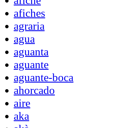
afiche
afiches
agraria
agua
aguanta
aguante
aguante-boca
ahorcado
aire
aka