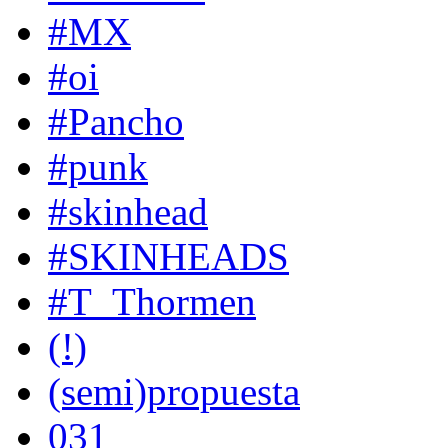
#MX
#oi
#Pancho
#punk
#skinhead
#SKINHEADS
#T_Thormen
(!)
(semi)propuesta
031