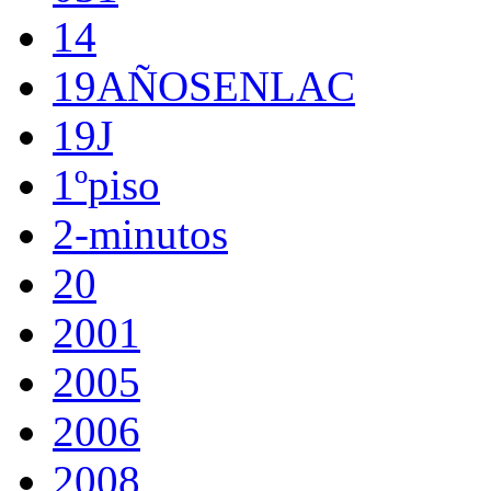
14
19AÑOSENLAC
19J
1ºpiso
2-minutos
20
2001
2005
2006
2008