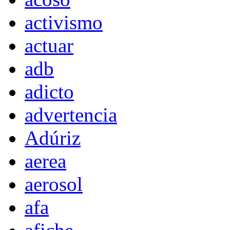
activismo
actuar
adb
adicto
advertencia
Adúriz
aerea
aerosol
afa