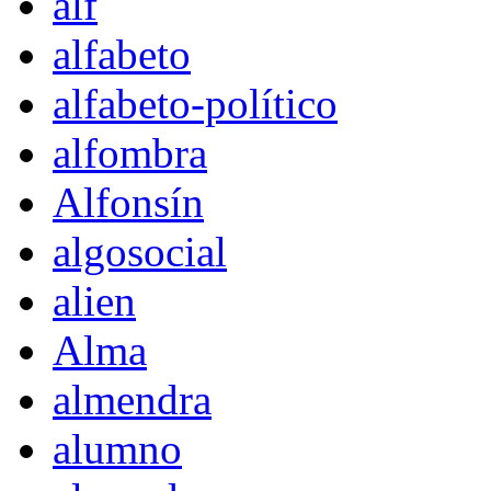
alf
alfabeto
alfabeto-político
alfombra
Alfonsín
algosocial
alien
Alma
almendra
alumno