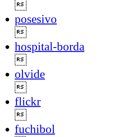

posesivo

hospital-borda

olvide

flickr

fuchibol