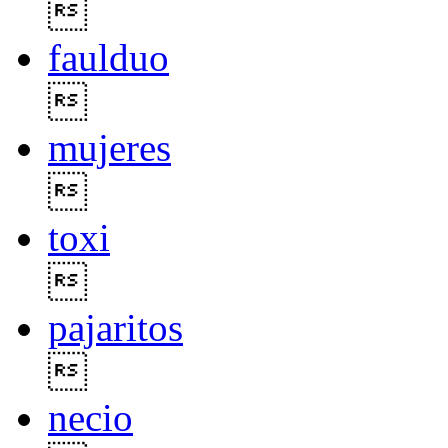

faulduo

mujeres

toxi

pajaritos

necio