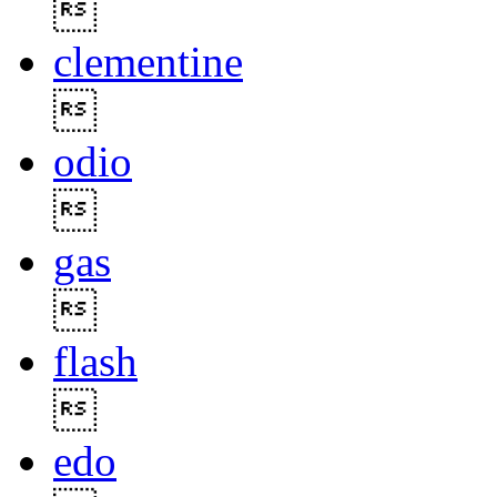

clementine

odio

gas

flash

edo