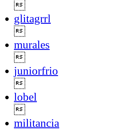

glitagrrl

murales

juniorfrio

lobel

militancia