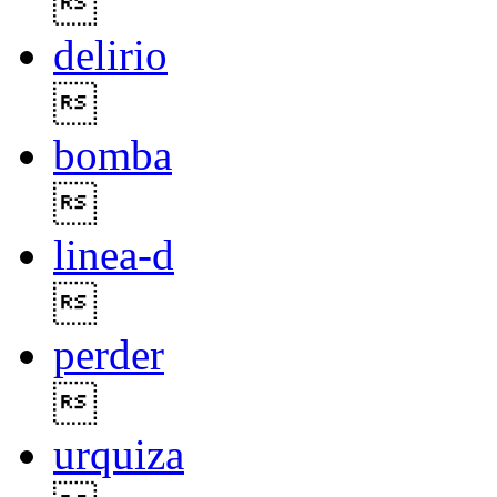

delirio

bomba

linea-d

perder

urquiza