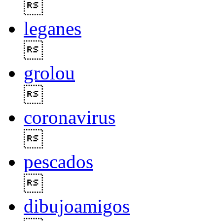

leganes

grolou

coronavirus

pescados

dibujoamigos