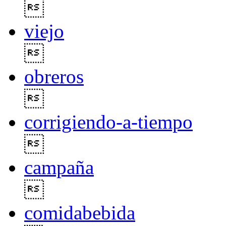

viejo

obreros

corrigiendo-a-tiempo

campaña

comidabebida