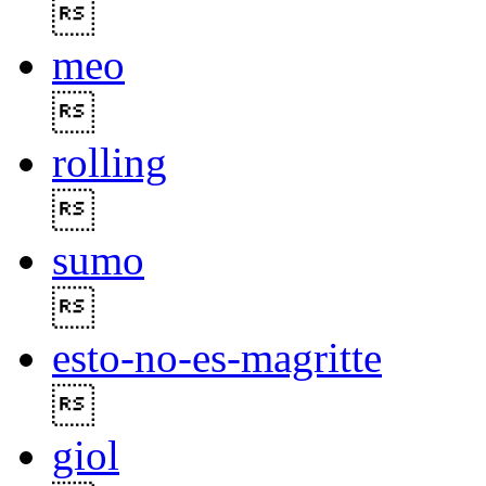

meo

rolling

sumo

esto-no-es-magritte

giol