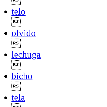

telo

olvido

lechuga

bicho

tela