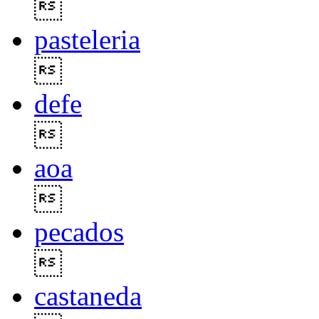

pasteleria

defe

aoa

pecados

castaneda