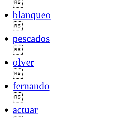

blanqueo

pescados

olver

fernando

actuar