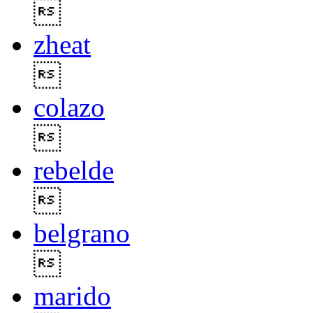

zheat

colazo

rebelde

belgrano

marido