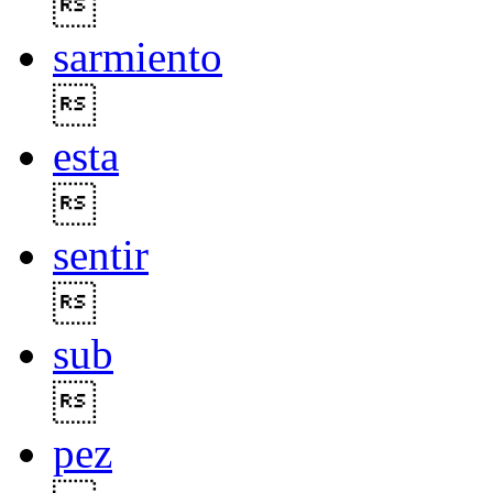

sarmiento

esta

sentir

sub

pez