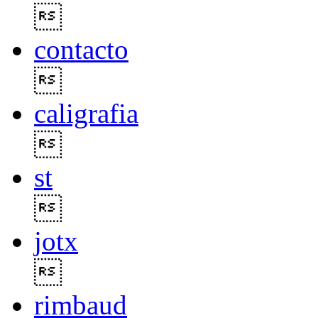

contacto

caligrafia

st

jotx

rimbaud