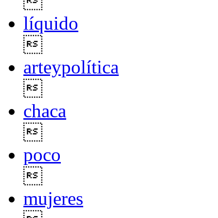

líquido

arteypolítica

chaca

poco

mujeres