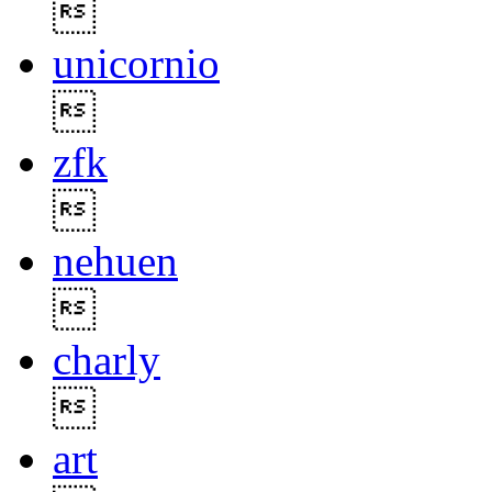

unicornio

zfk

nehuen

charly

art