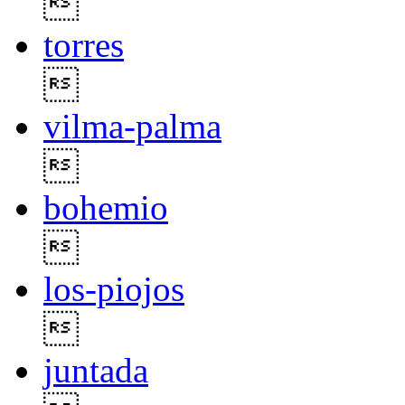

torres

vilma-palma

bohemio

los-piojos

juntada