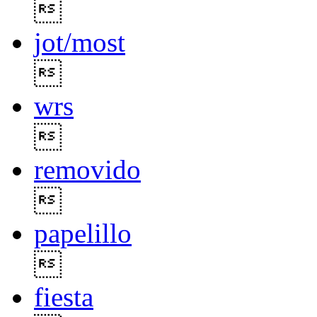

jot/most

wrs

removido

papelillo

fiesta