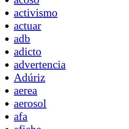
activismo
actuar
adb
adicto
advertencia
Adúriz
aerea
aerosol
afa