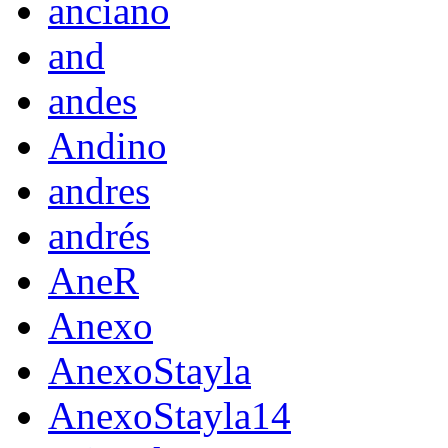
anciano
and
andes
Andino
andres
andrés
AneR
Anexo
AnexoStayla
AnexoStayla14