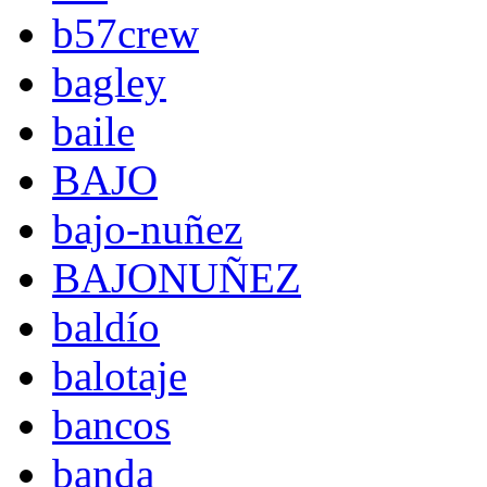
b57crew
bagley
baile
BAJO
bajo-nuñez
BAJONUÑEZ
baldío
balotaje
bancos
banda