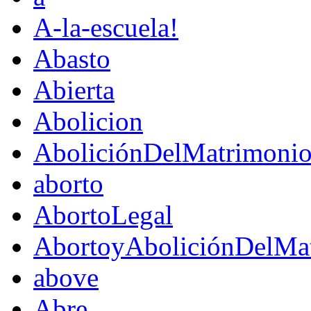
A-la-escuela!
Abasto
Abierta
Abolicion
AboliciónDelMatrimoni
aborto
AbortoLegal
AbortoyAboliciónDelMat
above
Abre