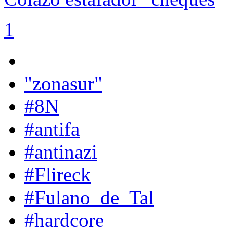
1
"zonasur"
#8N
#antifa
#antinazi
#Flireck
#Fulano_de_Tal
#hardcore