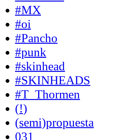
#MX
#oi
#Pancho
#punk
#skinhead
#SKINHEADS
#T_Thormen
(!)
(semi)propuesta
031