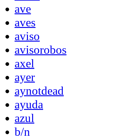
ave
aves
aviso
avisorobos
axel
ayer
aynotdead
ayuda
azul
b/n