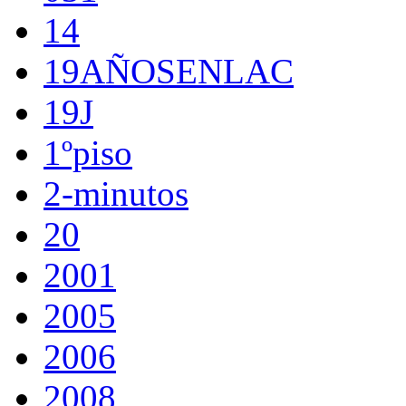
14
19AÑOSENLAC
19J
1ºpiso
2-minutos
20
2001
2005
2006
2008