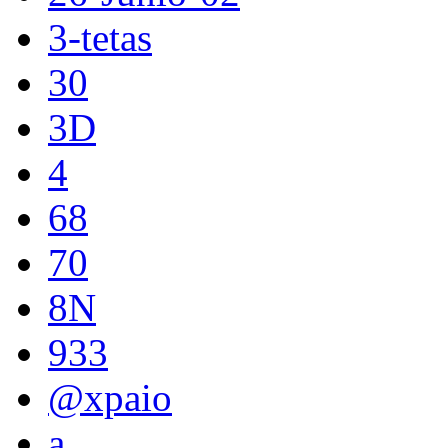
3-tetas
30
3D
4
68
70
8N
933
@xpaio
a