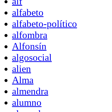
alf
alfabeto
alfabeto-político
alfombra
Alfonsín
algosocial
alien
Alma
almendra
alumno