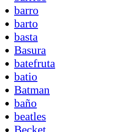
barro
barto
basta
Basura
batefruta
batio
Batman
baño
beatles
Becket