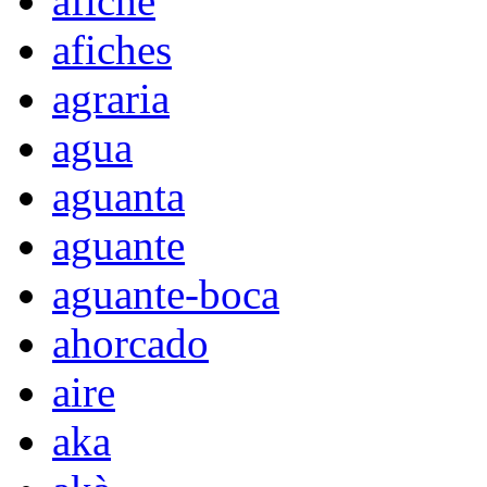
afiche
afiches
agraria
agua
aguanta
aguante
aguante-boca
ahorcado
aire
aka