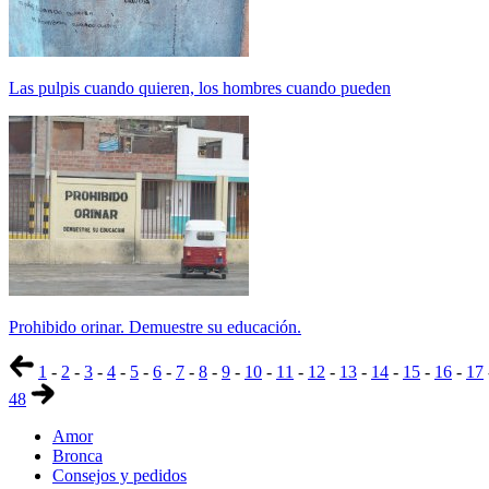
Las pulpis cuando quieren, los hombres cuando pueden
Prohibido orinar. Demuestre su educación.
1
-
2
-
3
-
4
-
5
-
6
-
7
-
8
-
9
-
10
-
11
-
12
-
13
-
14
-
15
-
16
-
17
48
Amor
Bronca
Consejos y pedidos