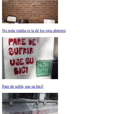
No toda vigilia es la de los ojos abiertos
Pare de sufrir, use su bici!