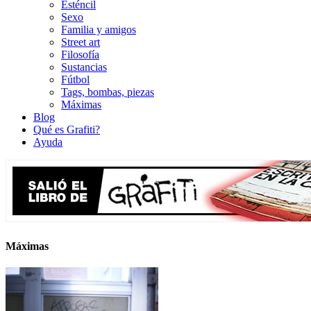
Esténcil
Sexo
Familia y amigos
Street art
Filosofía
Sustancias
Fútbol
Tags, bombas, piezas
Máximas
Blog
Qué es Grafiti?
Ayuda
Máximas