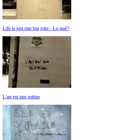
Life is just one big joke - Lo qué?
L'art est une sottise