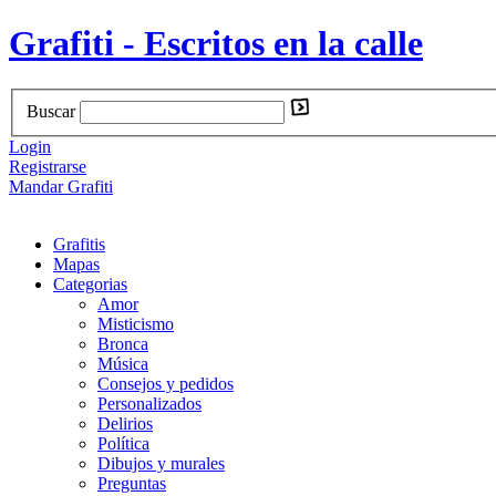
Grafiti - Escritos en la calle
Buscar
Login
Registrarse
Mandar Grafiti
Grafitis
Mapas
Categorias
Amor
Misticismo
Bronca
Música
Consejos y pedidos
Personalizados
Delirios
Política
Dibujos y murales
Preguntas