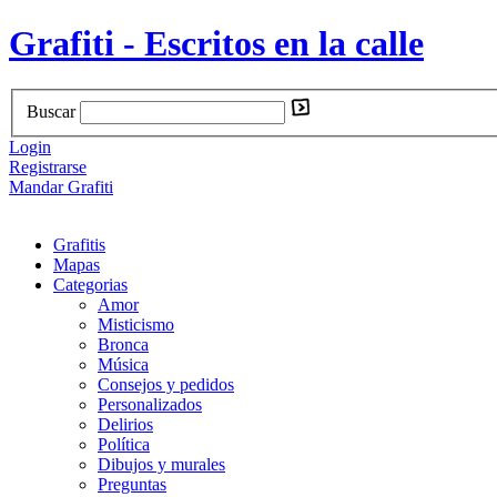
Grafiti - Escritos en la calle
Buscar
Login
Registrarse
Mandar Grafiti
Grafitis
Mapas
Categorias
Amor
Misticismo
Bronca
Música
Consejos y pedidos
Personalizados
Delirios
Política
Dibujos y murales
Preguntas