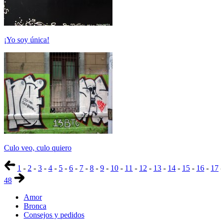
¡Yo soy única!
Culo veo, culo quiero
1
-
2
-
3
-
4
-
5
-
6
-
7
-
8
-
9
-
10
-
11
-
12
-
13
-
14
-
15
-
16
-
17
48
Amor
Bronca
Consejos y pedidos