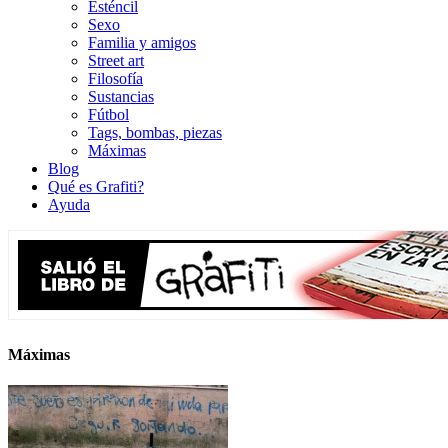
Esténcil
Sexo
Familia y amigos
Street art
Filosofía
Sustancias
Fútbol
Tags, bombas, piezas
Máximas
Blog
Qué es Grafiti?
Ayuda
Máximas