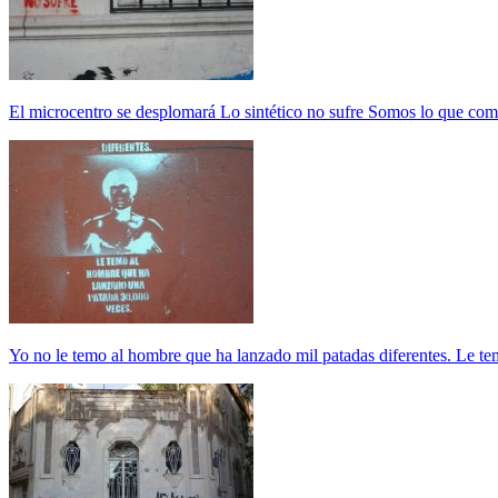
El microcentro se desplomará Lo sintético no sufre Somos lo que co
Yo no le temo al hombre que ha lanzado mil patadas diferentes. Le t