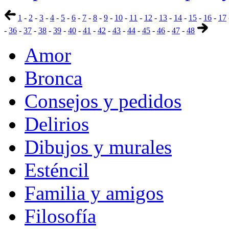
1
-
2
-
3
-
4
-
5
-
6
-
7
-
8
-
9
-
10
-
11
-
12
-
13
-
14
-
15
-
16
-
17
-
36
-
37
-
38
-
39
-
40
-
41
-
42
-
43
-
44
-
45
-
46
-
47
-
48
Amor
Bronca
Consejos y pedidos
Delirios
Dibujos y murales
Esténcil
Familia y amigos
Filosofía