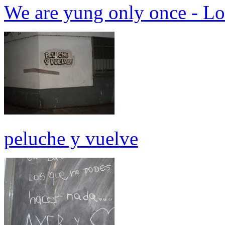
We are yung only once - Lo
peluche y vuelve