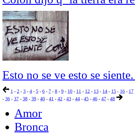
Esto no se ve esto se siente
1
-
2
-
3
-
4
-
5
-
6
-
7
-
8
-
9
-
10
-
11
-
12
-
13
-
14
-
15
-
16
-
17
-
36
-
37
-
38
-
39
-
40
-
41
-
42
-
43
-
44
-
45
-
46
-
47
-
48
Amor
Bronca