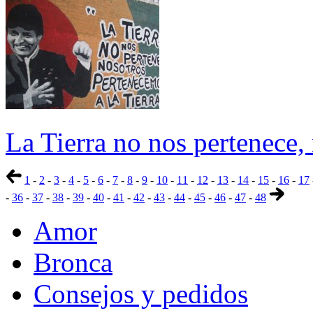
La Tierra no nos pertenece,
1
-
2
-
3
-
4
-
5
-
6
-
7
-
8
-
9
-
10
-
11
-
12
-
13
-
14
-
15
-
16
-
17
-
36
-
37
-
38
-
39
-
40
-
41
-
42
-
43
-
44
-
45
-
46
-
47
-
48
Amor
Bronca
Consejos y pedidos