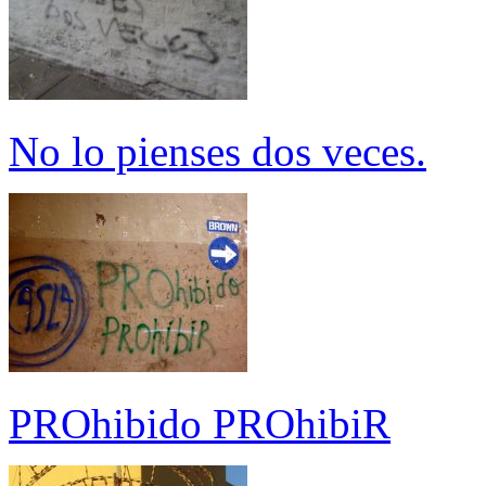
No lo pienses dos veces.
PROhibido PROhibiR