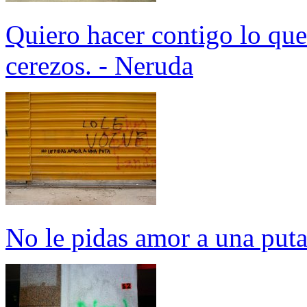
Quiero hacer contigo lo que
cerezos. - Neruda
No le pidas amor a una put