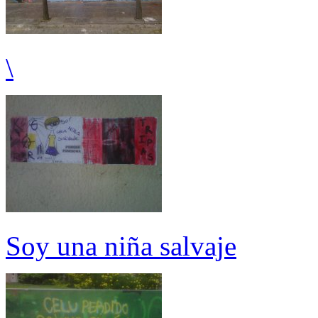
\
Soy una niña salvaje