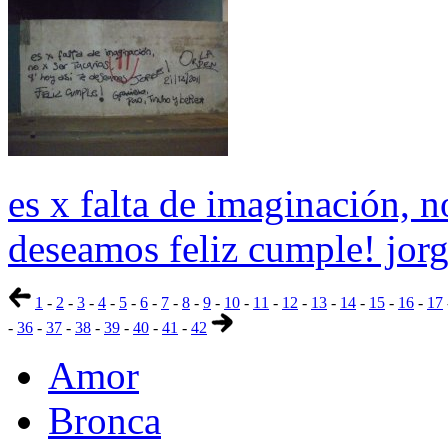
es x falta de imaginación, no
deseamos feliz cumple! jorge
1
-
2
-
3
-
4
-
5
-
6
-
7
-
8
-
9
-
10
-
11
-
12
-
13
-
14
-
15
-
16
-
17
-
36
-
37
-
38
-
39
-
40
-
41
-
42
Amor
Bronca