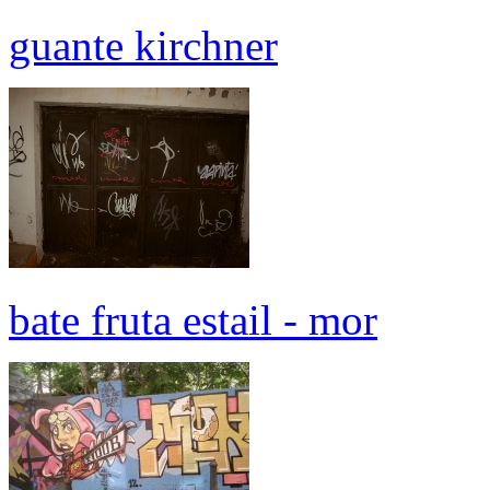
guante kirchner
bate fruta estail - mor