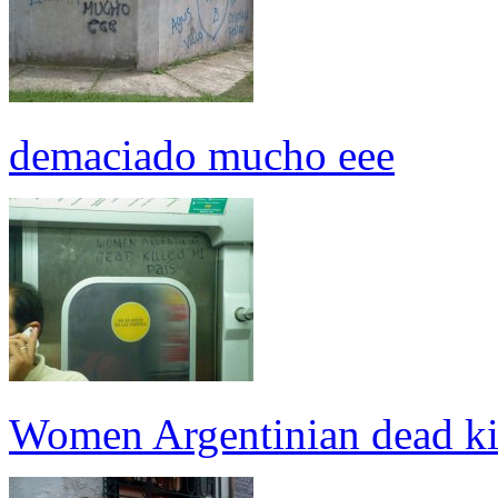
demaciado mucho eee
Women Argentinian dead kil