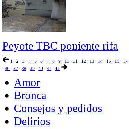
Peyote TBC poniente rifa
1
-
2
-
3
-
4
-
5
-
6
-
7
-
8
-
9
-
10
-
11
-
12
-
13
-
14
-
15
-
16
-
17
-
36
-
37
-
38
-
39
-
40
-
41
-
42
Amor
Bronca
Consejos y pedidos
Delirios