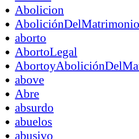
Abolicion
AboliciónDelMatrimoni
aborto
AbortoLegal
AbortoyAboliciónDelMat
above
Abre
absurdo
abuelos
abusivo