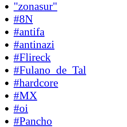
"zonasur"
#8N
#antifa
#antinazi
#Flireck
#Fulano_de_Tal
#hardcore
#MX
#oi
#Pancho