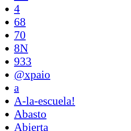
4
68
70
8N
933
@xpaio
a
A-la-escuela!
Abasto
Abierta