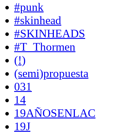
#punk
#skinhead
#SKINHEADS
#T_Thormen
(!)
(semi)propuesta
031
14
19AÑOSENLAC
19J