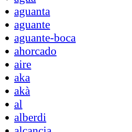
aguanta
aguante
aguante-boca
ahorcado
aire
aka
akà
al
alberdi
alcancia