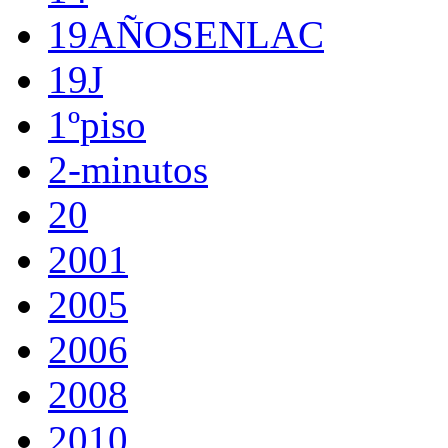
19AÑOSENLAC
19J
1ºpiso
2-minutos
20
2001
2005
2006
2008
2010