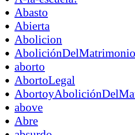
Abasto
Abierta
Abolicion
AboliciónDelMatrimoni
aborto
AbortoLegal
AbortoyAboliciónDelMat
above
Abre
absurdo