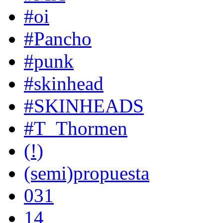
#oi
#Pancho
#punk
#skinhead
#SKINHEADS
#T_Thormen
(!)
(semi)propuesta
031
14