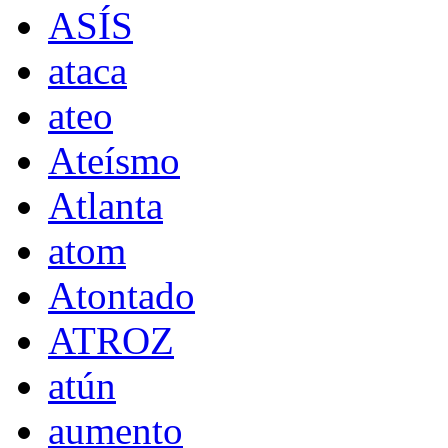
ASÍS
ataca
ateo
Ateísmo
Atlanta
atom
Atontado
ATROZ
atún
aumento