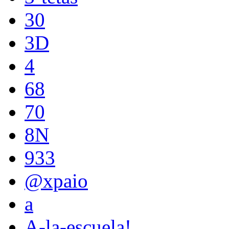
30
3D
4
68
70
8N
933
@xpaio
a
A-la-escuela!