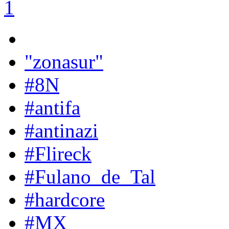
1
"zonasur"
#8N
#antifa
#antinazi
#Flireck
#Fulano_de_Tal
#hardcore
#MX