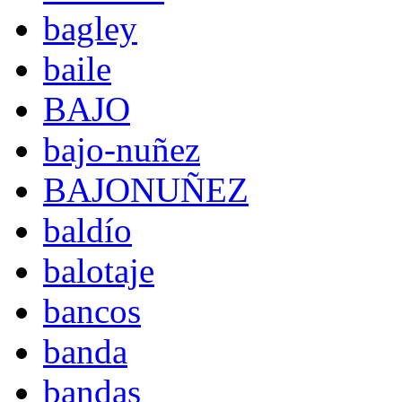
bagley
baile
BAJO
bajo-nuñez
BAJONUÑEZ
baldío
balotaje
bancos
banda
bandas