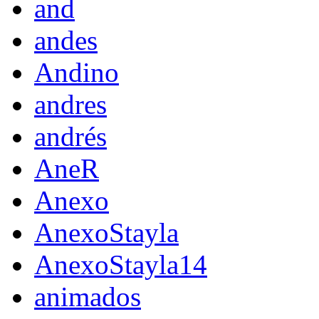
and
andes
Andino
andres
andrés
AneR
Anexo
AnexoStayla
AnexoStayla14
animados