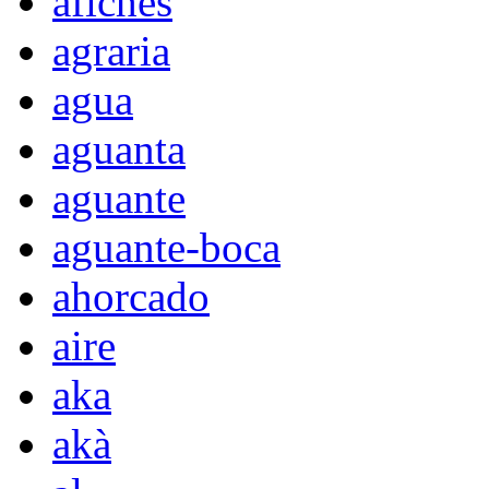
afiches
agraria
agua
aguanta
aguante
aguante-boca
ahorcado
aire
aka
akà