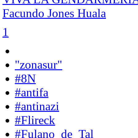
Facundo Jones Huala
1
"zonasur"
#8N
#antifa
#antinazi
#Flireck
#Fulano_de_Tal