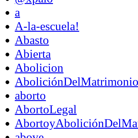
a
A-la-escuela!
Abasto
Abierta
Abolicion
AboliciónDelMatrimoni
aborto
AbortoLegal
AbortoyAboliciónDelMat
above