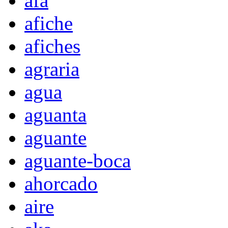
afa
afiche
afiches
agraria
agua
aguanta
aguante
aguante-boca
ahorcado
aire