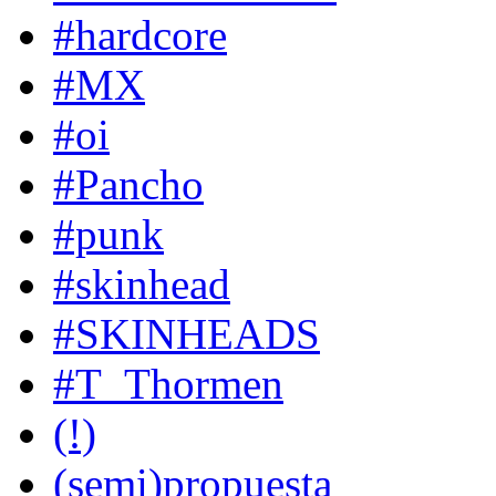
#hardcore
#MX
#oi
#Pancho
#punk
#skinhead
#SKINHEADS
#T_Thormen
(!)
(semi)propuesta