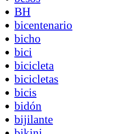
BH
bicentenario
bicho
bici
bicicleta
bicicletas
bicis
bidón
bijilante
bikini