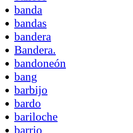
banda
bandas
bandera
Bandera.
bandoneón
bang
barbijo
bardo
bariloche
barrio