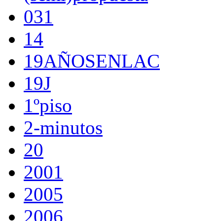
031
14
19AÑOSENLAC
19J
1ºpiso
2-minutos
20
2001
2005
2006