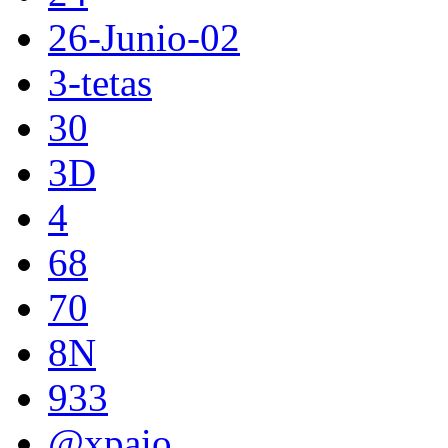
26-Junio-02
3-tetas
30
3D
4
68
70
8N
933
@xpaio