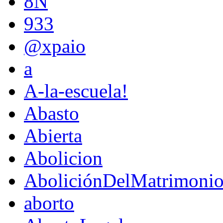
8N
933
@xpaio
a
A-la-escuela!
Abasto
Abierta
Abolicion
AboliciónDelMatrimoni
aborto