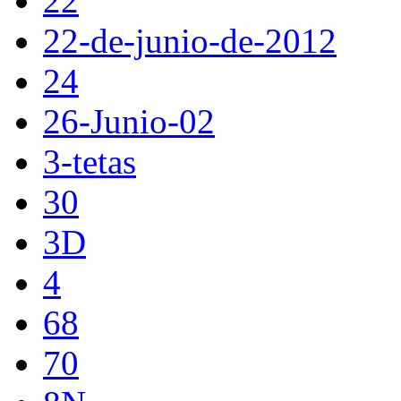
22
22-de-junio-de-2012
24
26-Junio-02
3-tetas
30
3D
4
68
70