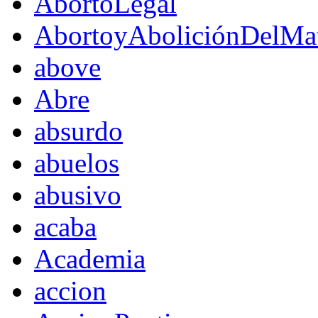
AbortoLegal
AbortoyAboliciónDelMat
above
Abre
absurdo
abuelos
abusivo
acaba
Academia
accion