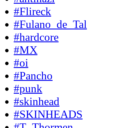
#Flireck
#Fulano_de_Tal
#hardcore
#MX
#oi
#Pancho
#punk
#skinhead
#SKINHEADS
#T_Thormen