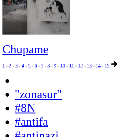
Chupame
1
-
2
-
3
-
4
-
5
-
6
-
7
-
8
-
9
-
10
-
11
-
12
-
13
-
14
-
15
"zonasur"
#8N
#antifa
#antinazi