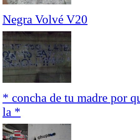
Negra Volvé V20
* concha de tu madre por qué
la *