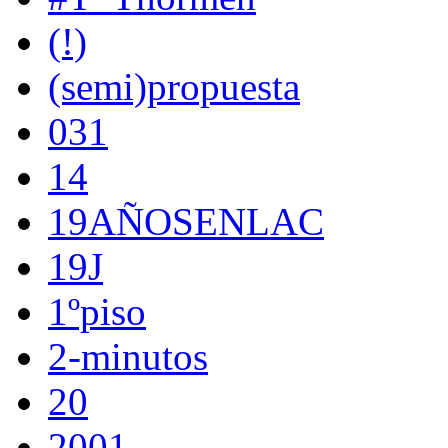
(!)
(semi)propuesta
031
14
19AÑOSENLAC
19J
1ºpiso
2-minutos
20
2001