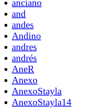
anciano
and
andes
Andino
andres
andrés
AneR
Anexo
AnexoStayla
AnexoStayla14