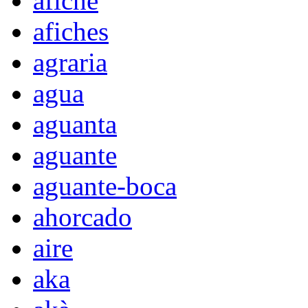
afiche
afiches
agraria
agua
aguanta
aguante
aguante-boca
ahorcado
aire
aka