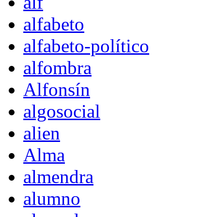
alf
alfabeto
alfabeto-político
alfombra
Alfonsín
algosocial
alien
Alma
almendra
alumno