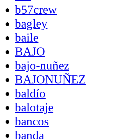
b57crew
bagley
baile
BAJO
bajo-nuñez
BAJONUÑEZ
baldío
balotaje
bancos
banda