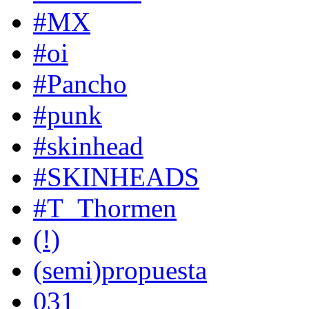
#MX
#oi
#Pancho
#punk
#skinhead
#SKINHEADS
#T_Thormen
(!)
(semi)propuesta
031