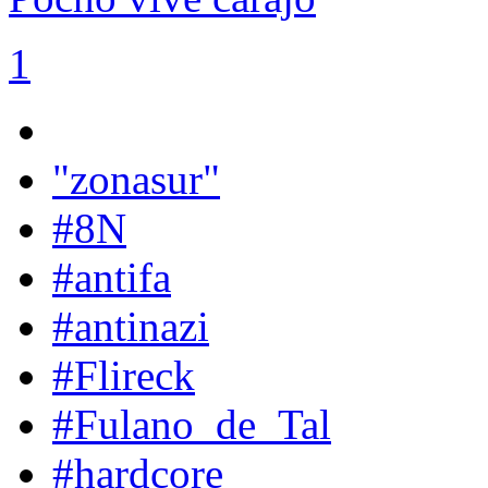
1
"zonasur"
#8N
#antifa
#antinazi
#Flireck
#Fulano_de_Tal
#hardcore