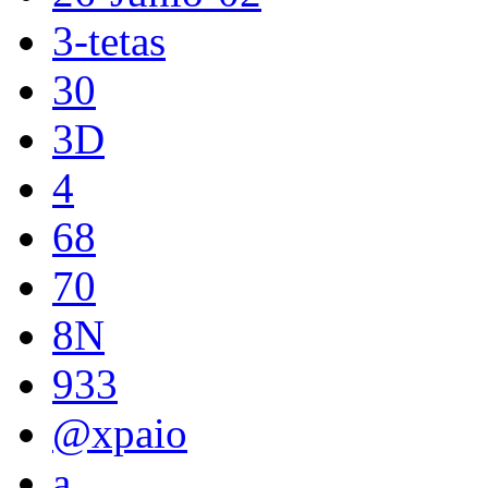
3-tetas
30
3D
4
68
70
8N
933
@xpaio
a