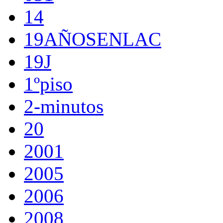
14
19AÑOSENLAC
19J
1ºpiso
2-minutos
20
2001
2005
2006
2008