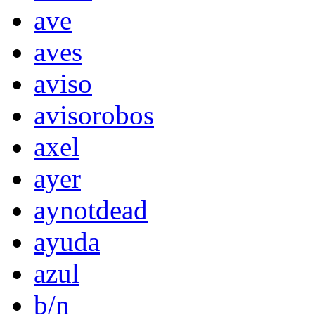
ave
aves
aviso
avisorobos
axel
ayer
aynotdead
ayuda
azul
b/n