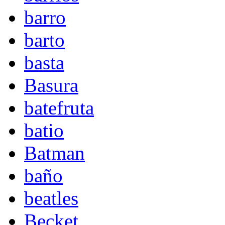
barro
barto
basta
Basura
batefruta
batio
Batman
baño
beatles
Becket