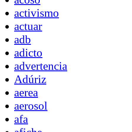
activismo
actuar
adb
adicto
advertencia
Adúriz
aerea
aerosol
afa