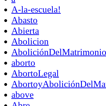
A-la-escuela!
Abasto
Abierta
Abolicion
AboliciónDelMatrimoni
aborto
AbortoLegal
AbortoyAboliciónDelMat
above
Abre